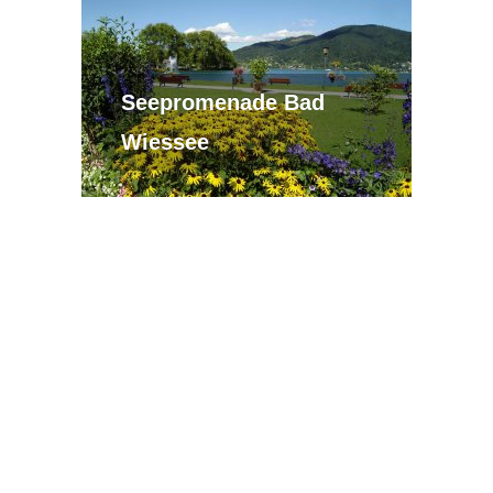
Blick zum Kloster
Seepromenade Bad
Tegernsee im Herbst
Wiessee